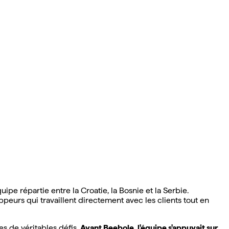
e répartie entre la Croatie, la Bosnie et la Serbie.
ppeurs qui travaillent directement avec les clients tout en
es de véritables défis.
Avant Beebole, l'équipe s'appuyait sur