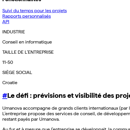
Suivi du temps pour les projets
Rapports personnalisés
API
INDUSTRIE
Conseil en informatique
TAILLE DE L'ENTREPRISE
11-50
SIÈGE SOCIAL
Croatie
#
Le défi : prévisions et visibilité des proj
Umanova accompagne de grands clients internationaux (par l'in
L'entreprise propose des services de conseil, de développement
restant payés par Umanova.
Au fur et à mesure que l'entreprise se développait, la communi